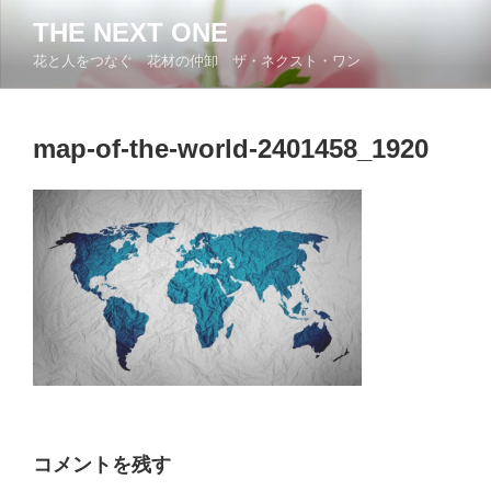
コ
THE NEXT ONE
ン
花と人をつなぐ 花材の仲卸 ザ・ネクスト・ワン
テ
ン
ツ
map-of-the-world-2401458_1920
へ
ス
キ
ッ
プ
コメントを残す