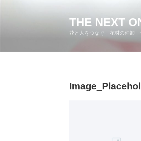
コ
ン
テ
THE NEXT O
ン
花と人をつなぐ 花材の仲卸 
ツ
へ
ス
キ
ッ
プ
Image_Placehol