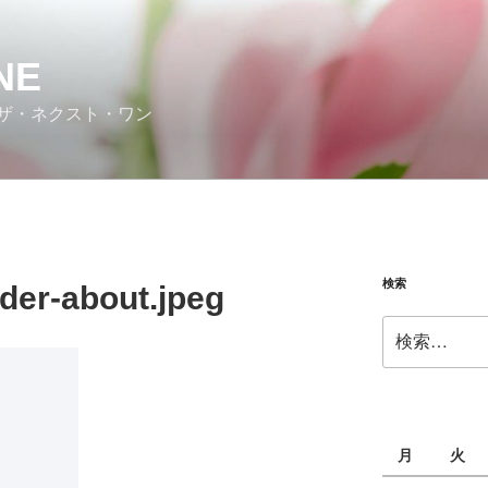
NE
ザ・ネクスト・ワン
検索
der-about.jpeg
検
索:
月
火