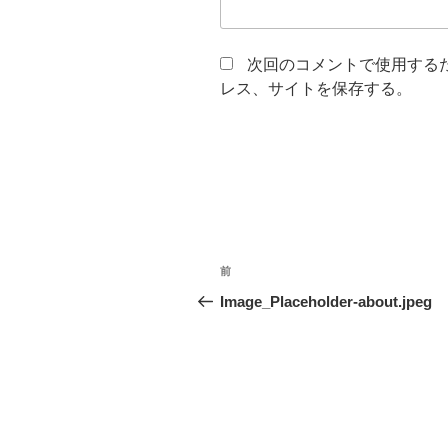
次回のコメントで使用する
レス、サイトを保存する。
投
前
前
稿
の
Image_Placeholder-about.jpeg
投
ナ
稿
ビ
ゲ
ー