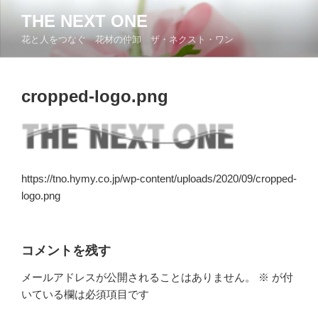
コ
THE NEXT ONE
ン
花と人をつなぐ 花材の仲卸 ザ・ネクスト・ワン
テ
ン
ツ
cropped-logo.png
へ
ス
キ
ッ
プ
https://tno.hymy.co.jp/wp-content/uploads/2020/09/cropped-
logo.png
コメントを残す
メールアドレスが公開されることはありません。
※
が付
いている欄は必須項目です