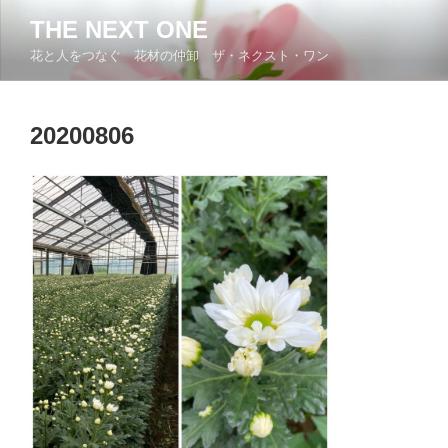
コ
THE NEXT ONE
ン
花と人をつなぐ 花材の仲卸 ザ・ネクスト・ワン
テ
ン
ツ
20200806
へ
ス
キ
ッ
プ