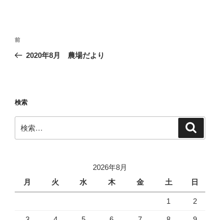
投
前
前
稿
の
2020年8月 農場だより
ナ
投
ビ
稿
ゲ
ー
検索
シ
検
検
ョ
索
索:
ン
2026年8月
月
火
水
木
金
土
日
1
2
3
4
5
6
7
8
9