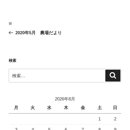
投
前
前
稿
の
2020年5月 農場だより
ナ
投
ビ
稿
ゲ
ー
検索
シ
検
検
ョ
索
索:
ン
2026年8月
月
火
水
木
金
土
日
1
2
3
4
5
6
7
8
9