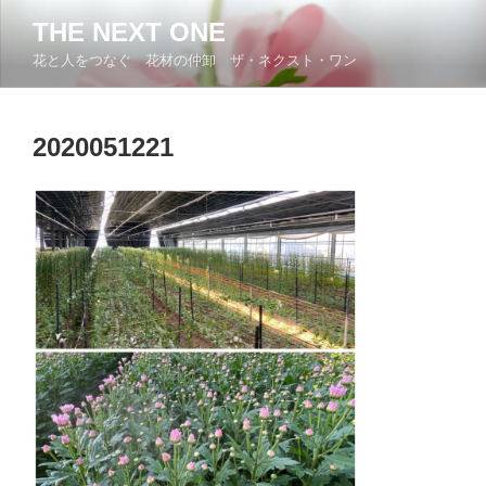
コ
THE NEXT ONE
ン
花と人をつなぐ 花材の仲卸 ザ・ネクスト・ワン
テ
ン
ツ
2020051221
へ
ス
キ
ッ
プ