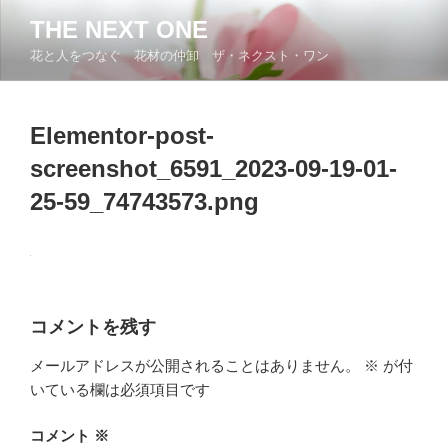
コ
THE NEXT ONE
ン
花と人をつなぐ 花材の仲卸 ザ・ネクスト・ワン
テ
ン
ツ
Elementor-post-
へ
ス
screenshot_6591_2023-09-19-01-
キ
25-59_74743573.png
ッ
プ
コメントを残す
メールアドレスが公開されることはありません。
※
が付
いている欄は必須項目です
コメント
※