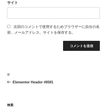
サイト
次回のコメントで使用するためブラウザーに自分の名
前、メールアドレス、サイトを保存する。
投
前
前
稿
の
Elementor Header #6591
ナ
投
ビ
稿
ゲ
ー
検索