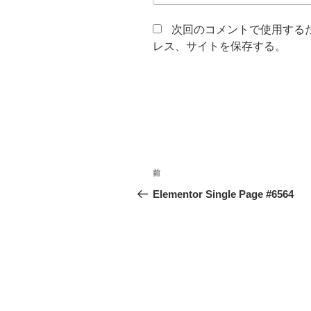
次回のコメントで使用する
レス、サイトを保存する。
投
前
前
稿
の
Elementor Single Page #6564
投
ナ
稿
ビ
ゲ
ー