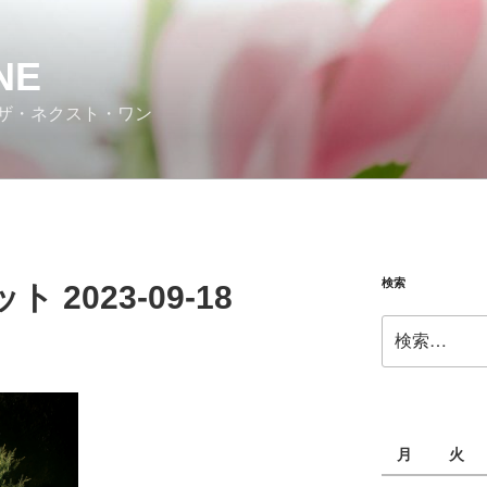
NE
ザ・ネクスト・ワン
検索
2023-09-18
検
索:
月
火