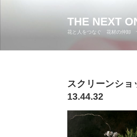
コ
ン
テ
THE NEXT O
ン
花と人をつなぐ 花材の仲卸 
ツ
へ
ス
キ
ッ
プ
スクリーンショット 
13.44.32