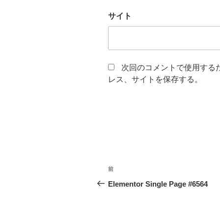
サイト
次回のコメントで使用する
レス、サイトを保存する。
投
前
前
稿
の
Elementor Single Page #6564
投
ナ
稿
ビ