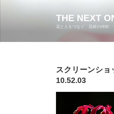
コ
ン
テ
THE NEXT O
ン
花と人をつなぐ 花材の仲卸 
ツ
へ
ス
キ
ッ
プ
スクリーンショット 
10.52.03