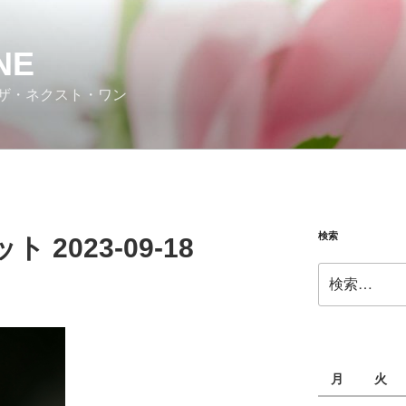
NE
ザ・ネクスト・ワン
検索
2023-09-18
検
索:
月
火