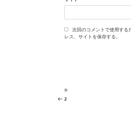
次回のコメントで使用する
レス、サイトを保存する。
投
前
前
稿
の
2
投
ナ
稿
ビ
ゲ