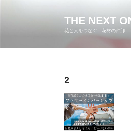
コ
ン
テ
THE NEXT O
ン
花と人をつなぐ 花材の仲卸 
ツ
へ
ス
キ
ッ
プ
2