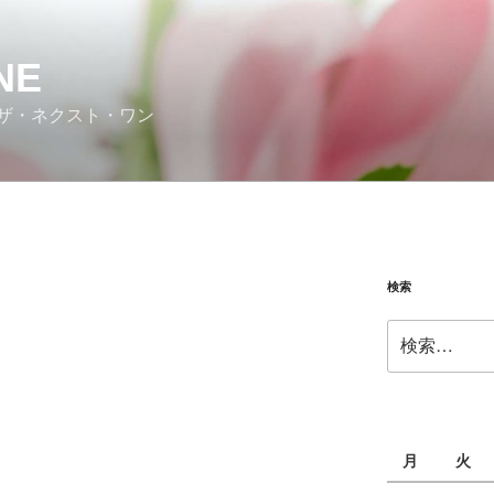
NE
ザ・ネクスト・ワン
検索
検
索:
月
火