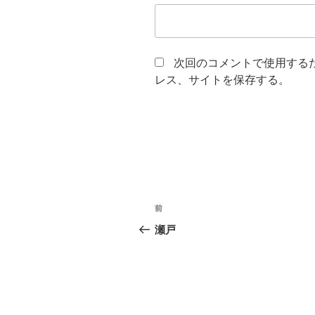
次回のコメントで使用する
レス、サイトを保存する。
投
前
前
稿
の
瀬戸
投
ナ
稿
ビ
ゲ