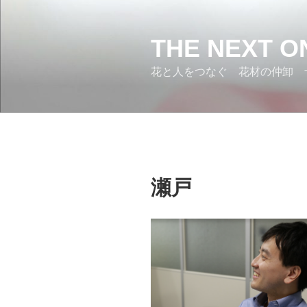
コ
ン
テ
THE NEXT O
ン
花と人をつなぐ 花材の仲卸 
ツ
へ
ス
キ
ッ
プ
瀬戸