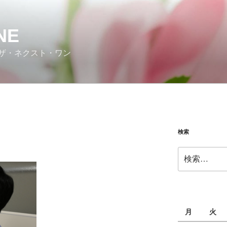
NE
ザ・ネクスト・ワン
検索
検
索:
月
火