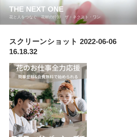
コ
THE NEXT ONE
ン
花と人をつなぐ 花材の仲卸 ザ・ネクスト・ワン
テ
ン
ツ
スクリーンショット 2022-06-06
へ
ス
16.18.32
キ
ッ
プ