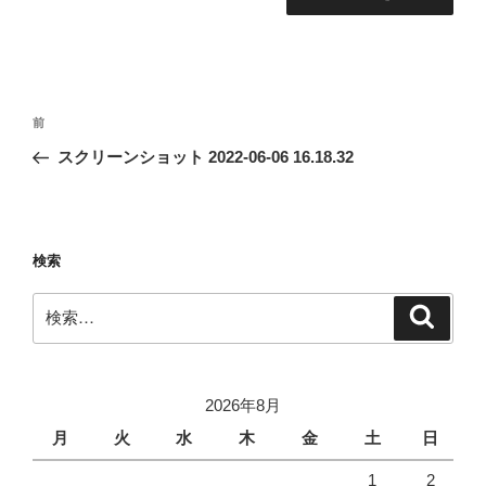
投
前
前
稿
の
スクリーンショット 2022-06-06 16.18.32
ナ
投
ビ
稿
ゲ
ー
検索
シ
検
検
ョ
索
索:
ン
2026年8月
月
火
水
木
金
土
日
1
2