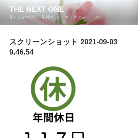
コ
THE NEXT ONE
ン
花と人をつなぐ 花材の仲卸 ザ・ネクスト・ワン
テ
ン
ツ
スクリーンショット 2021-09-03
へ
ス
9.46.54
キ
ッ
プ