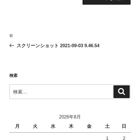
投
前
前
稿
の
スクリーンショット 2021-09-03 9.46.54
ナ
投
ビ
稿
ゲ
ー
検索
シ
検
検
ョ
索
索:
ン
2026年8月
月
火
水
木
金
土
日
1
2