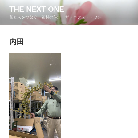
コ
THE NEXT ONE
ン
花と人をつなぐ 花材の仲卸 ザ・ネクスト・ワン
テ
ン
ツ
内田
へ
ス
キ
ッ
プ