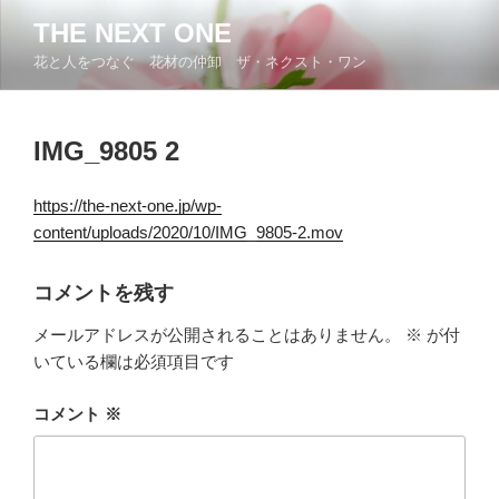
コ
THE NEXT ONE
ン
花と人をつなぐ 花材の仲卸 ザ・ネクスト・ワン
テ
ン
ツ
IMG_9805 2
へ
ス
キ
https://the-next-one.jp/wp-
ッ
content/uploads/2020/10/IMG_9805-2.mov
プ
コメントを残す
メールアドレスが公開されることはありません。
※
が付
いている欄は必須項目です
コメント
※