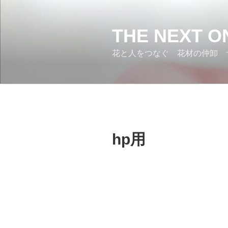
コ
ン
テ
THE NEXT O
ン
花と人をつなぐ 花材の仲卸 
ツ
へ
ス
キ
ッ
プ
hp用