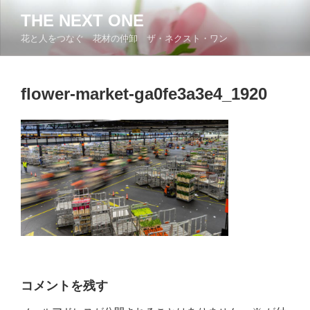
コ
THE NEXT ONE
ン
花と人をつなぐ 花材の仲卸 ザ・ネクスト・ワン
テ
ン
ツ
flower-market-ga0fe3a3e4_1920
へ
ス
キ
ッ
プ
コメントを残す