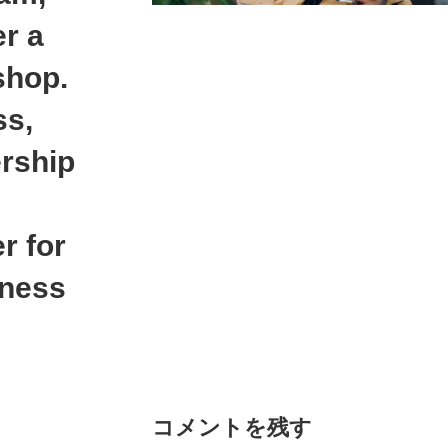
er a
 shop.
ss,
rship
r for
iness
コメントを残す