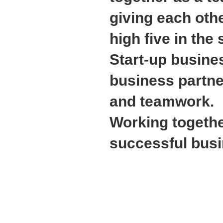
giving each oth
high five in the
Start-up busine
business partne
and teamwork.
Working togethe
successful bus