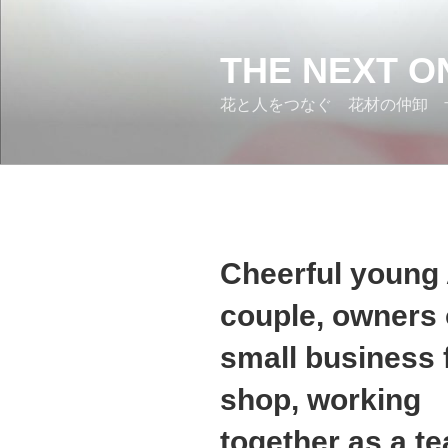
コ
ン
テ
THE NEXT O
ン
花と人をつなぐ 花材の仲卸 
ツ
へ
ス
キ
ッ
プ
Cheerful young
couple, owners 
small business 
shop, working
together as a t