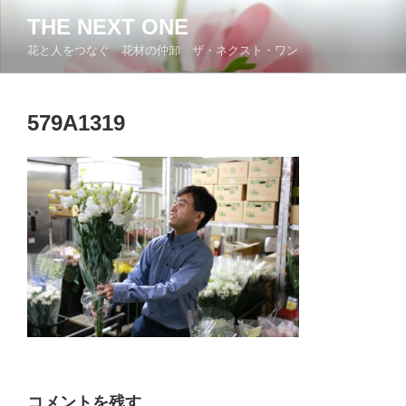
コ
THE NEXT ONE
ン
花と人をつなぐ 花材の仲卸 ザ・ネクスト・ワン
テ
ン
ツ
579A1319
へ
ス
キ
ッ
プ
コメントを残す